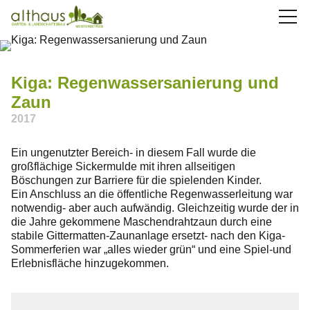
Aktuelles
Über uns
Kiga: Regenwassersanierung und
Zaun
Leistungen
2017
Bauhof
Ein ungenutzter Bereich- in diesem Fall wurde die
großflächige Sickermulde mit ihren allseitigen
Jobs
Böschungen zur Barriere für die spielenden Kinder.
Ein Anschluss an die öffentliche Regenwasserleitung war
notwendig- aber auch aufwändig. Gleichzeitig wurde der in
Kontakt
die Jahre gekommene Maschendrahtzaun durch eine
stabile Gittermatten-Zaunanlage ersetzt- nach den Kiga-
07661 / 90 38 87
Sommerferien war „alles wieder grün“ und eine Spiel-und
Erlebnisfläche hinzugekommen.
info(at)althaus-garten.de