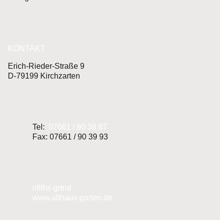
KONTAKT
Erich-Rieder-Straße 9
D-79199 Kirchzarten
Tel:
07661 / 90 38 87
Fax: 07661 / 90 39 93
nf
lth
s-g
rt
n
d
www.althaus-garten.de