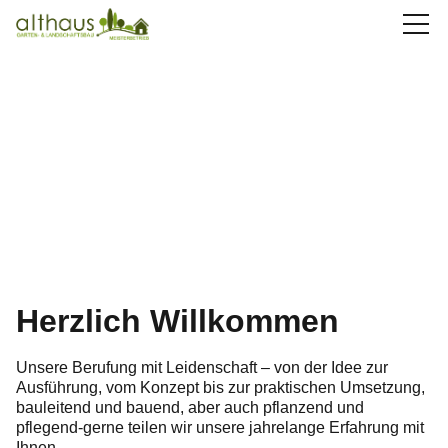
Aktuelles
Über uns
Leistungen
Bauhof
Jobs
Kontakt
Herzlich Willkommen
07661 / 90 38 87
Unsere Berufung mit Leidenschaft – von der Idee zur
Ausführung, vom Konzept bis zur praktischen Umsetzung,
info(at)althaus-garten.de
bauleitend und bauend, aber auch pflanzend und
pflegend-gerne teilen wir unsere jahrelange Erfahrung mit
Ihnen.