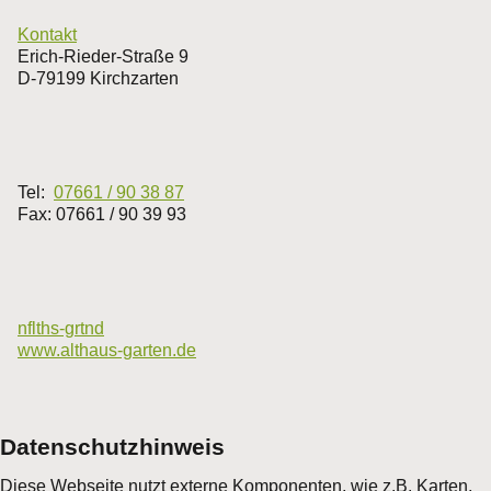
Kontakt
Erich-Rieder-Straße 9
D-79199 Kirchzarten
Tel:
07661 / 90 38 87
Fax: 07661 / 90 39 93
nf
lth
s-g
rt
n
d
www.althaus-garten.de
Datenschutzhinweis
Diese Webseite nutzt externe Komponenten, wie z.B. Karten,