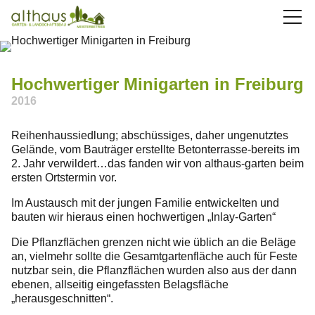
Aktuelles
Über uns
Hochwertiger Minigarten in Freiburg
2016
Leistungen
Reihenhaussiedlung; abschüssiges, daher ungenutztes
Bauhof
Gelände, vom Bauträger erstellte Betonterrasse-bereits im
2. Jahr verwildert…das fanden wir von althaus-garten beim
ersten Ortstermin vor.
Jobs
Im Austausch mit der jungen Familie entwickelten und
bauten wir hieraus einen hochwertigen „Inlay-Garten“
Kontakt
Die Pflanzflächen grenzen nicht wie üblich an die Beläge
07661 / 90 38 87
an, vielmehr sollte die Gesamtgartenfläche auch für Feste
nutzbar sein, die Pflanzflächen wurden also aus der dann
ebenen, allseitig eingefassten Belagsfläche
info(at)althaus-garten.de
„herausgeschnitten“.