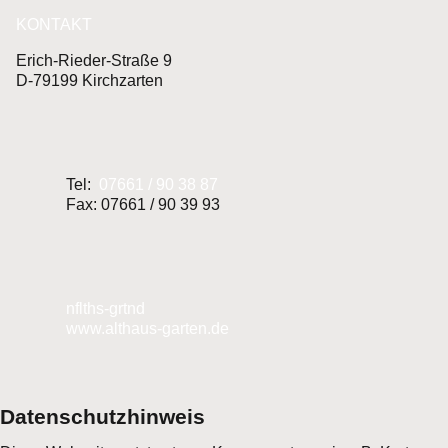
KONTAKT
Erich-Rieder-Straße 9
D-79199 Kirchzarten
Tel:
07661 / 90 38 87
Fax: 07661 / 90 39 93
nf
lth
s-g
rt
n
d
www.althaus-garten.de
Datenschutzhinweis